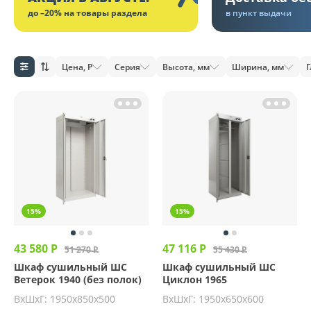
до –20% на товары раздела
в пункт выдачи
Цена, Р
Серия
Высота, мм
Ширина, мм
Г
15%
15%
43 580 Р
47 116 Р
51 270 Р
55 430 Р
Шкаф сушильный ШС
Шкаф сушильный ШС
Ветерок 1940 (без полок)
Циклон 1965
ВхШхГ: 1950х850х500
ВхШхГ: 1950х650х600