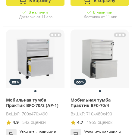
В корзину
В корзину
В наличии
В наличии
Доставка от 11 авг.
Доставка от 11 авг.
∞
∞
%
%
Мобильная тумба
Мобильная тумба
Практик BFC-70/3 (АР-1)
Практик BFC-70/4
ВхШхГ: 700х470х490
ВхШхГ: 710х480х490
4.9
542 оценки
4.7
1955 оценок
Уточнить наличие и
Уточнить наличие и