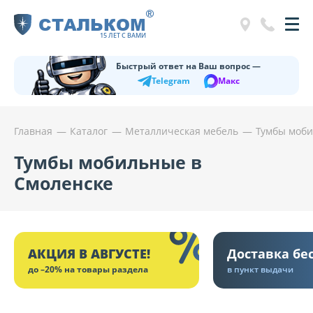
®
СТАЛЬКОМ
15 ЛЕТ С ВАМИ
Быстрый ответ на Ваш вопрос —
Telegram
Макс
Главная
Каталог
Металлическая мебель
Тумбы моб
Тумбы мобильные в
Смоленске
АКЦИЯ В АВГУСТЕ!
Доставка бе
до –20% на товары раздела
в пункт выдачи