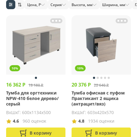
Цена, Р
Серия
Высота, мм
Ширина, мм
Г
10%
10%
16 362 Р
20 376 Р
18 180 Р
22 640 Р
Тумба для оргтехники
Тумба офисная с пуфом
NPW-410 белое дерево/
Практикант 2 ящика
серый
(антрацит/вяз)
ВхШхГ: 600x1134x500
ВхШхГ: 603x420x570
4.6
960 оценок
4.8
1934 оценки
В корзину
В корзину